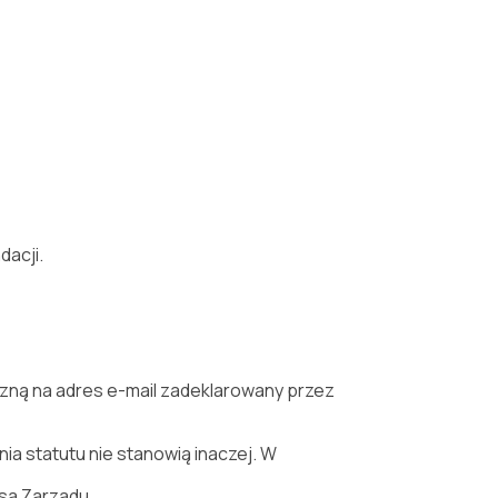
dacji.
czną na adres e-mail zadeklarowany przez
a statutu nie stanowią inaczej. W
sa Zarządu.