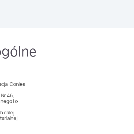
ogólne
acja Conlea
 Nr 46,
znego i o
h dalej
tarialnej