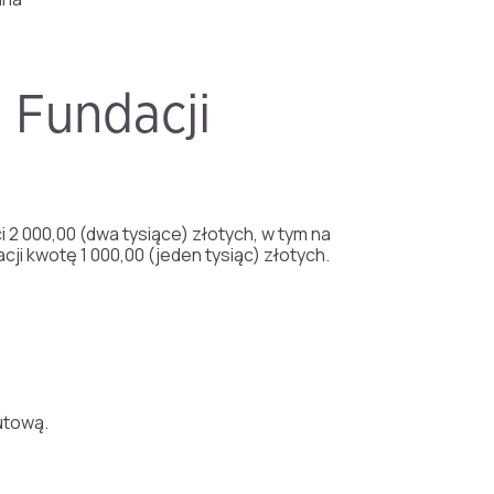
y Fundacji
 2 000,00 (dwa tysiące) złotych, w tym na
ji kwotę 1 000,00 (jeden tysiąc) złotych.
tową.