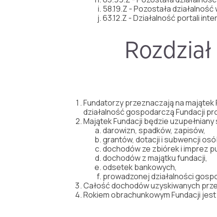
58.19.Z - Pozostała działalnoś
63.12.Z - Działalność portali in
Rozdział 
Fundatorzy przeznaczają na majątek F
działalność gospodarczą Fundacji pro
Majątek Fundacji będzie uzupełniany
darowizn, spadków, zapisów,
grantów, dotacji i subwencji osób
dochodów ze zbiórek i imprez p
dochodów z majątku fundacji,
odsetek bankowych,
prowadzonej działalności gosp
Całość dochodów uzyskiwanych przez 
Rokiem obrachunkowym Fundacji jest