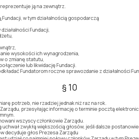
 reprezentuje ją na zewnątrz.
ą̨ Fundacji, w tym działalnością gospodarczą
działalności Fundacji,
dżetu,
wnątrz,
lanie wysokości ich wynagrodzenia,
w o zmianę statutu,
łączenie lub likwidację Fundacji.
edkładać Fundatorom roczne sprawozdanie z działalności Fun
§ 10
arę potrzeb, nie rzadziej jednak niż raz na rok.
arządu, przesyłając informację o terminie pocztą elektroni
emnym.
rmowani wszyscy członkowie Zarządu.
chwał zwykłą większością głosów, jeśli dalsze postanowieni
ów decyduje głos Prezesa Zarządu
est udział co najmniej połowy członków Zarządu w tym Preze