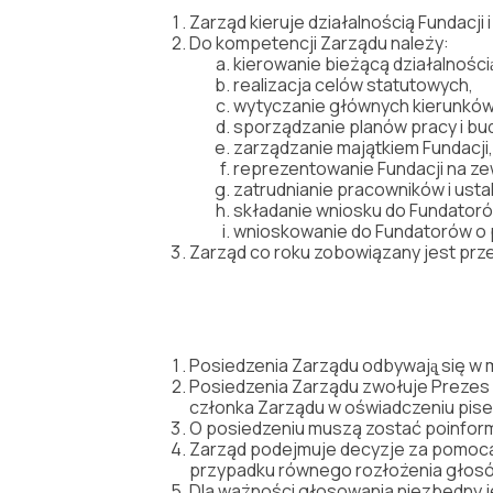
Zarząd kieruje działalnością Fundacji i
Do kompetencji Zarządu należy:
kierowanie bieżącą działalności
realizacja celów statutowych,
wytyczanie głównych kierunków 
sporządzanie planów pracy i bu
zarządzanie majątkiem Fundacji,
reprezentowanie Fundacji na ze
zatrudnianie pracowników i usta
składanie wniosku do Fundatoró
wnioskowanie do Fundatorów o po
Zarząd co roku zobowiązany jest prz
Posiedzenia Zarządu odbywają̨ się w mi
Posiedzenia Zarządu zwołuje Prezes Z
członka Zarządu w oświadczeniu pis
O posiedzeniu muszą zostać poinfo
Zarząd podejmuje decyzje za pomocą u
przypadku równego rozłożenia głos
Dla ważności głosowania niezbędny j