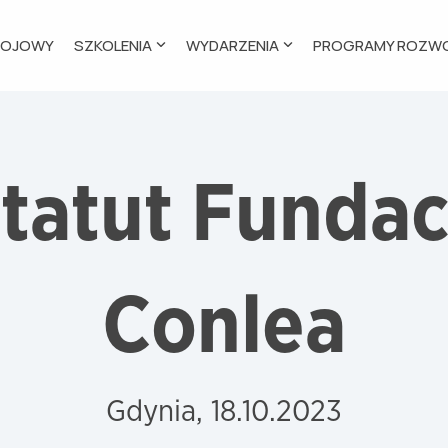
WOJOWY
SZKOLENIA
WYDARZENIA
PROGRAMY ROZW
umn Headline
Column Headline
ng 1
Testing 1
Nav 1
Sub Nav 1
tatut Fundac
Nav 2
Sub Nav 2
ng 2
Testing 2
ing dfsa
Testing 3
Conlea
Gdynia, 18.10.2023