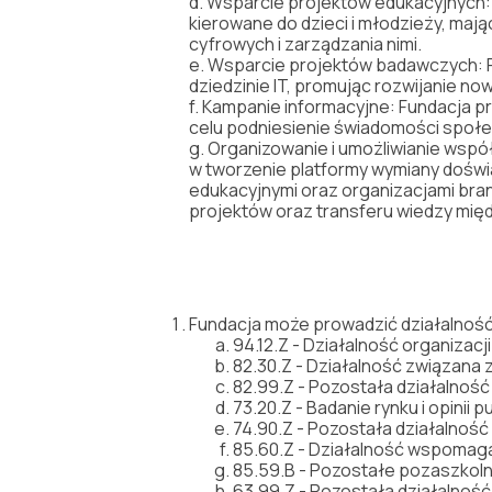
d.
Wsparcie
projektów
edukacyjnych:
kierowane
do
dzieci
i
m
ł
odzie
ż
y,
maj
ą
cyfrowych
i
zarz
ą
dzania
nimi
.
e.
Wsparcie
projektów
badawczych:
dziedzinie
IT,
promuj
ą
c
rozwijanie
now
f.
Kampanie
informacyjne:
Fundacja
p
celu
podniesienie
ś
wiadomo
ś
ci
spo
ł
e
g.
Organi
zowanie
i
umo
ż
liwianie
wspó
w
tworzenie
platformy
wymiany
do
ś
w
edukacyjnymi
oraz
organizacjami
bra
projektów
oraz
transferu
wiedzy
mi
ę
Fundacja może prowadzić działalnoś
94.12.Z - Działalność organizacj
82.30.Z - Działalność związana 
82.99.Z - Pozostała działalnoś
73.20.Z - Badanie rynku i opinii p
74.90.Z - Pozostała działalność
85.60.Z - Działalność wspomag
85.59.B - Pozostałe pozaszkolne
63.99.Z - Pozostała działalność