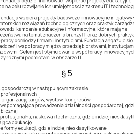
Fundacja
b
ę
dzie
finansowa
ć
i
wspiera
ć
projekty
edukacyjne
,
ce
na
celu
rozwijanie
ich
umiej
ę
tno
ś
ci
z
zakresu
IT
i
technologi
Fundacja
wspiera
projekty
badawcze
i
innowacyjne
inicjatywy
atorskich
rozwi
ą
za
ń
technologicznych
oraz
praktyk
zarz
ą
dz
rowadzi
kampanie
edukacyjne
i
informacyjne,
które
maj
ą
na
cze
ń
stwa
na
temat
znaczenia
bran
ż
y
IT
oraz
dobrych
prakty
ł
pracy
pomi
ę
dzy
firmami
i
instytucjami:
Fundacja
anga
ż
uje
si
ę
iadcze
ń
i
wspó
ł
pracy
mi
ę
dzy
przedsi
ę
biorstwami,
instytucjam
n
ż
owymi.
Celem
jest
stymulowanie
wspó
ł
pracy,
innowacyjnyc
dzy
ró
ż
nymi
podmiotami
w
obszarze
IT.
§ 5
ć gospodarczą w następującym zakresie:
i profesjonalnych
z organizacją targów, wystaw i kongresów
ć wspomagająca prowadzenie działalności gospodarczej, gdzie
ublicznej
 profesjonalna, naukowa i techniczna, gdzie indziej niesklasy
ająca edukację
 formy edukacji, gdzie indziej niesklasyfikowane
 usługowa w zakresie informacji, gdzie indziej niesklasyfikow