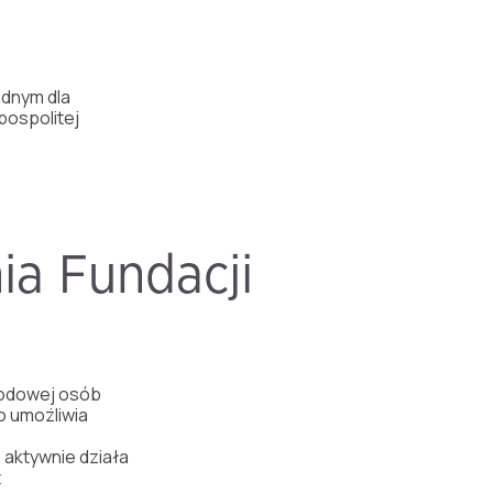
ędnym dla
pospolitej
nia Fundacji
odowej
osób
o
umo
ż
liwia
a
aktywnie
dzia
ł
a
t