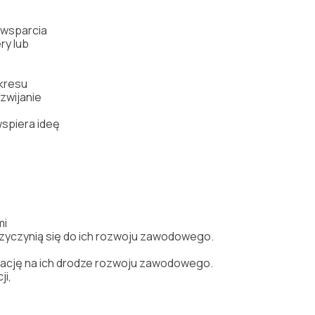
wsparcia
ery
lub
kresu
zwijanie
spiera
ide
ę
mi
zyczyni
ą
si
ę
do
ich
rozwoju
zawodowego.
racj
ę
na
ich
drodze
rozwoju
zawodowego.
cj
i
,