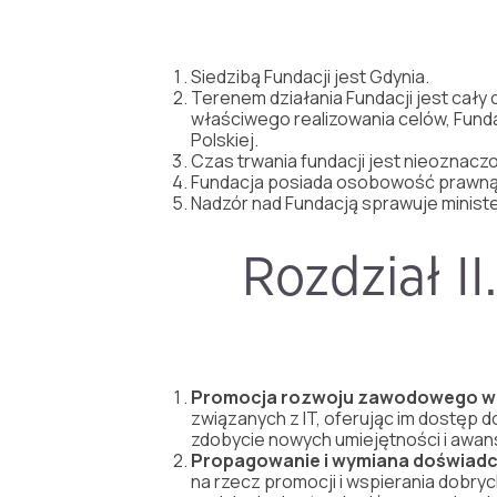
Siedzibą Fundacji jest Gdynia.
Terenem działania Fundacji jest cały
właściwego realizowania celów, Fund
Polskiej.
Czas trwania fundacji jest nieoznaczo
Fundacja posiada osobowość prawną
Nadzór nad Fundacją sprawuje ministe
Rozdział II
Promocja
rozwoju
zawodowego
w
zwi
ą
zanych
z
IT,
oferuj
ą
c
im
dost
ę
p
d
zdobycie
nowych
umiej
ę
tno
ś
ci
i
awan
Propagowanie
i
wymiana
do
ś
wiad
na
rzecz
promocji
i
wspierania
dobryc