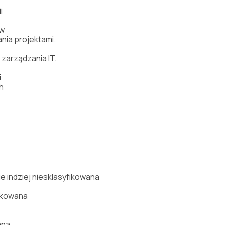
i
w
ania
projektami.
k
zarz
ą
dzania
IT.
i
h
 indziej niesklasyfikowana
fikowana
ana