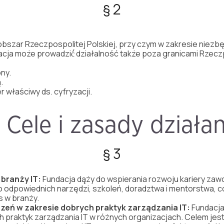
§ 2
 obszar Rzeczpospolitej Polskiej, przy czym w zakresie niezb
acja może prowadzić́ działalność także poza granicami Rzecz
ny.
.
r właściwy ds. cyfryzacji.
. Cele i zasady działa
§ 3
bran
ż
y
IT
:
Fundacja
d
ąż
y
do
wspierania
rozwoju
kariery
zaw
o
odpowiednich
narz
ę
dzi,
szkole
ń
,
doradztwa
i
mentorstwa,
c
s
w
bran
ż
y.
cze
ń
w
zakresie
dobrych
praktyk
zarz
ą
dzania
IT
:
Fundacj
h
praktyk
zarz
ą
dzania
IT
w
ró
ż
nych
organizacjach.
Celem
jes