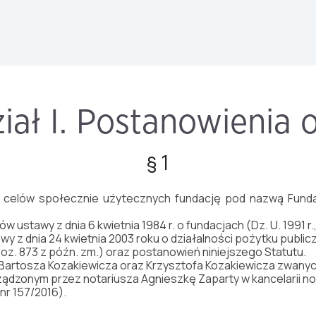
iał I. Postanowienia 
§ 1
cji celów społecznie użytecznych fundację pod nazwą Fund
 ustawy z dnia 6 kwietnia 1984 r. o fundacjach (Dz. U. 1991 r.,
wy z dnia 24 kwietnia 2003 roku o działalności pożytku public
, poz. 873 z późn. zm.) oraz postanowień niniejszego Statutu.
Bartosza Kozakiewicza oraz Krzysztofa Kozakiewicza zwanyc
ądzonym przez notariusza Agnieszkę Zaparty w kancelarii no
 nr 157/2016).