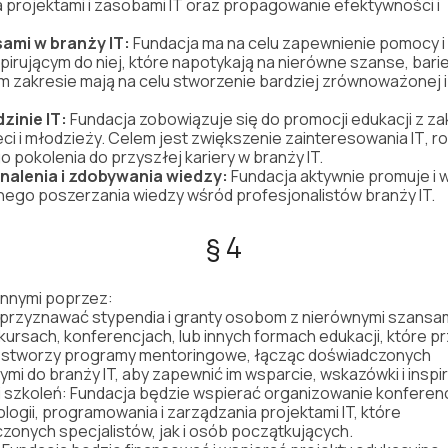
a
projektami
i
zasobami
IT
oraz
propagowanie
efektywno
ś
ci
i
sami
w
bran
ż
y
IT
:
Fundacja
ma
na
celu
zapewnienie
pomocy
i
piruj
ą
cym
do
niej,
które
napotykaj
ą
na
nierówne
szanse,
bari
ym
zakresie
maj
ą
na
celu
stworzenie
bardziej
zrównowa
ż
onej
i
dzinie
IT
:
Fundacja
zobowi
ą
zuje
si
ę
do
promocji
edukacji
z
za
eci
i
m
ł
odzie
ż
y.
Celem
jest
zwi
ę
kszenie
zainteresowania
IT
,
ro
go
pokolenia
do
przysz
ł
ej
kariery
w
bran
ż
y
IT.
nalenia
i
zdobywania
wiedzy:
Fundacja
aktywnie
promuje
i
w
nnego
poszerzania
wiedzy
w
ś
ród
profesjonalistów
bran
ż
y
IT.
§ 4
inny
mi
poprzez:
przyznawa
ć
stypendia
i
granty
osobom
z
nierównymi
szansa
kursach,
konferencjach,
lub
innych
formach
edukacji,
które
pr
stworzy
programy
mentor
ingowe
,
łą
cz
ą
c
do
ś
wiadczonych
ymi
do
bran
ż
y
IT,
aby
zapewni
ć
im
wsparcie,
wskazówki
i
inspi
i
szkole
ń
:
Fundacja
b
ę
dzie
wspiera
ć
organiz
owani
e
konferen
logii,
programowania
i
zarz
ą
dzania
projektami
IT,
które
czonych
specjalistów,
jak
i
osób
pocz
ą
tkuj
ą
cych.