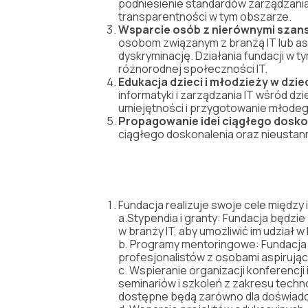
podniesienie
standardów
zarz
ą
dzani
transparentno
ś
ci
w
tym
obszarze.
Wsparcie
osób
z
nierównymi
szan
osobom
zwi
ą
zanym
z
bran
żą
IT
lub
as
dyskryminacj
ę
.
Dzia
ł
ania
fundacji
w
t
ró
ż
norodnej
spo
ł
eczno
ś
ci
IT.
Edukacja
dzieci
i
m
ł
odzie
ż
y
w
dzie
informatyki
i
zarz
ą
dzania
IT
w
ś
ród
dzi
umiej
ę
tno
ś
ci
i
przygotowanie
m
ł
ode
Propagowanie
idei
ci
ą
g
ł
ego
dosko
ci
ą
g
ł
ego
doskonalenia
oraz
nieusta
F
undacja
realizuje
swoje
cele
mi
ę
dzy
a.
Stypendia
i
granty:
Fundacja
b
ę
dzie
w
bran
ż
y
IT,
aby
umo
ż
liwi
ć
im
udzia
ł
w
b.
Programy
mentor
ingo
we
:
Fundacja
profesjonalistów
z
osobami
aspiruj
ą
c
c.
W
s
p
ieranie
organizacji
konferencji
seminari
ów
i
szkole
ń
z
zakresu
techno
dost
ę
pne
b
ę
d
ą
zarówno
dla
do
ś
wiad