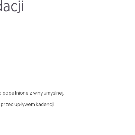
acji
 popełnione z winy umyślnej,
 przed upływem kadencji.