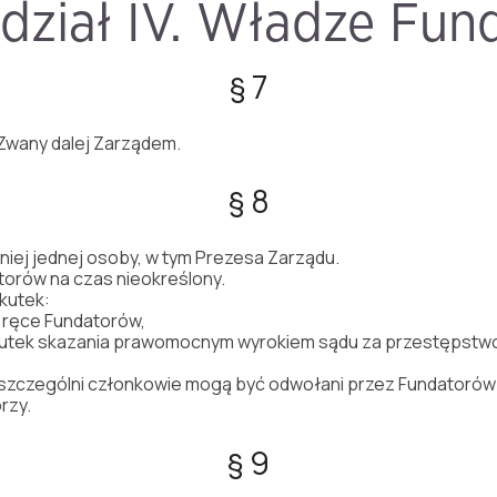
dział IV. Władze Fund
§ 7
 Zwany dalej Zarządem.
§ 8
mniej jednej osoby, w tym Prezesa Zarządu.
orów na czas nieokreślony.
kutek:
a ręce Fundatorów,
skutek skazania prawomocnym wyrokiem sądu za przestępstwo
poszczególni członkowie mogą być odwołani przez Fundatorów
rzy.
§ 9