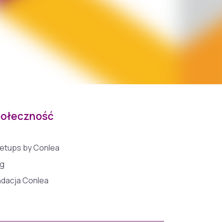
ołeczność
etups by Conlea
og
ndacja Conlea